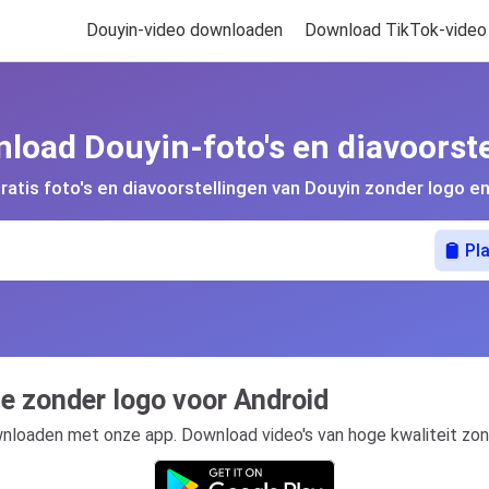
Douyin-video downloaden
Download TikTok-video
load Douyin-foto's en diavoorste
atis foto's en diavoorstellingen van Douyin zonder logo 
Pl
e zonder logo voor Android
wnloaden met onze app. Download video's van hoge kwaliteit zon