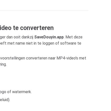
ideo te converteren
ger dan ooit dankzij
SaveDouyin.app
. Met deze
oeft met name niet in te loggen of software te
iavoorstellingen converteren naar MP4-video's met
ing.
logo of watermerk.
luid).