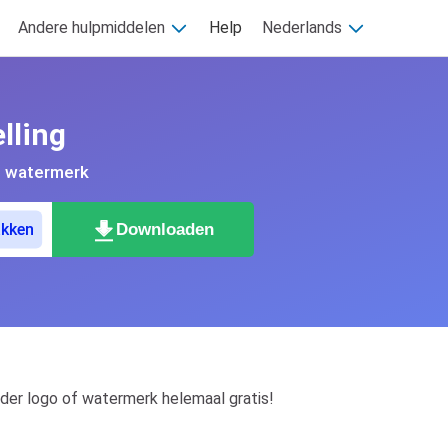
Andere hulpmiddelen
Help
Nederlands
lling
en watermerk
Downloaden
akken
der logo of watermerk helemaal gratis!