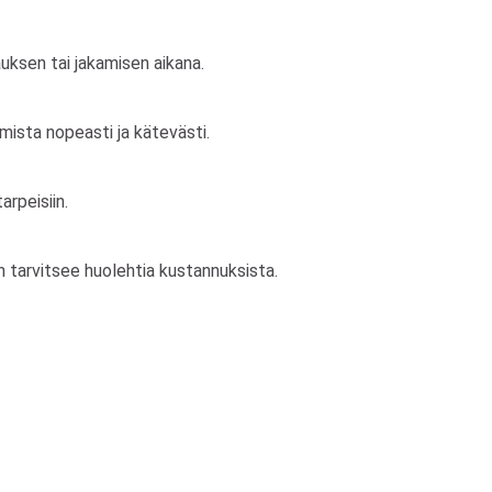
auksen tai jakamisen aikana.
mista nopeasti ja kätevästi.
rpeisiin.
n tarvitsee huolehtia kustannuksista.