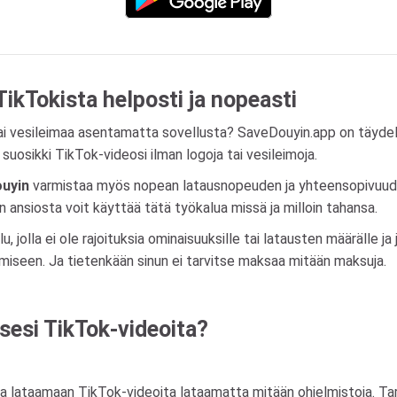
ikTokista helposti ja nopeasti
tai vesileimaa asentamatta sovellusta? SaveDouyin.app on täydel
a suosikki TikTok-videosi ilman logoja tai vesileimoja.
uyin
varmistaa myös nopean latausnopeuden ja yhteensopivuuden k
än ansiosta voit käyttää tätä työkalua missä ja milloin tahansa.
, jolla ei ole rajoituksia ominaisuuksille tai latausten määrälle ja
omiseen. Ja tietenkään sinun ei tarvitse maksaa mitään maksuja.
sesi TikTok-videoita?
a lataamaan TikTok-videoita lataamatta mitään ohjelmistoja. Tarv