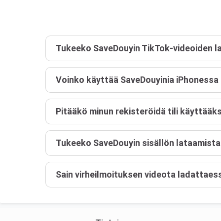
Tukeeko SaveDouyin TikTok-videoiden la
Voinko käyttää SaveDouyinia iPhonessa 
Pitääkö minun rekisteröidä tili käyttääk
Tukeeko SaveDouyin sisällön lataamista y
Sain virheilmoituksen videota ladattaess