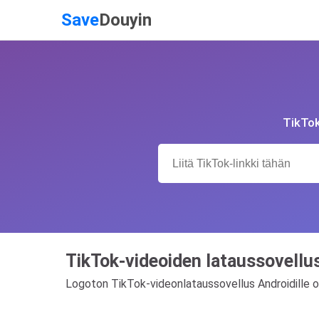
Save
Douyin
TikTok
TikTok-videoiden lataussovellus
Logoton TikTok-videonlataussovellus Androidille on 