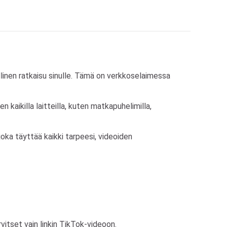
linen ratkaisu sinulle. Tämä on verkkoselaimessa
aikilla laitteilla, kuten matkapuhelimilla,
 joka täyttää kaikki tarpeesi, videoiden
itset vain linkin TikTok-videoon.