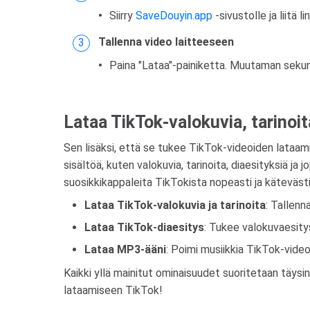
Siirry
SaveDouyin.app
-sivustolle ja liitä 
Tallenna video laitteeseen
Paina "Lataa"-painiketta. Muutaman sekunn
Lataa TikTok-valokuvia, tarinoit
Sen lisäksi, että se tukee TikTok-videoiden lataami
sisältöä, kuten valokuvia, tarinoita, diaesityksiä j
suosikkikappaleita TikTokista nopeasti ja kätevästi
Lataa TikTok-valokuvia ja tarinoita
: Tallenna
Lataa TikTok-diaesitys
: Tukee valokuvaesity
Lataa MP3-ääni
: Poimi musiikkia TikTok-video
Kaikki yllä mainitut ominaisuudet suoritetaan täysin
lataamiseen TikTok!