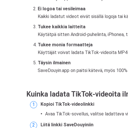
Ei logoa tai vesileimaa
Kaikki ladatut videot eivät sisällä logoja ta
Tukee kaikkia laitteita
Käytätpä sitten Android-puhelinta, iPhonea, t
Tukee monia formaatteja
Käyttäjät voivat ladata TikTok-videoita MP4-m
Täysin ilmainen
SaveDouyin.app on paitsi kätevä, myös 100% il
Kuinka ladata TikTok-videoita i
Kopioi TikTok-videolinkki
Avaa TikTok-sovellus, valitse ladattava vide
Liitä linkki SaveDouyiniin