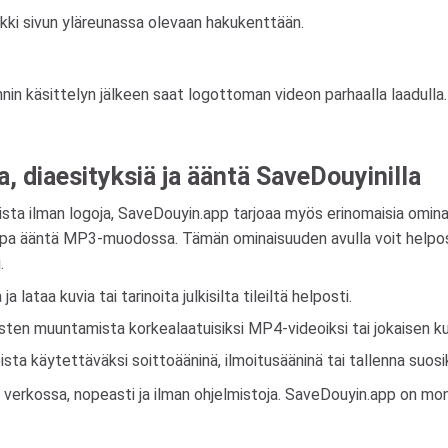
linkki sivun yläreunassa olevaan hakukenttään.
in käsittelyn jälkeen saat logottoman videon parhaalla laadulla.
a, diaesityksiä ja ääntä SaveDouyinilla
sta ilman logoja, SaveDouyin.app tarjoaa myös erinomaisia ​​omina
a jopa ääntä MP3-muodossa. Tämän ominaisuuden avulla voit helpost
.
 ja lataa kuvia tai tarinoita julkisilta tileiltä helposti.
sten muuntamista korkealaatuisiksi MP4-videoiksi tai jokaisen kuv
ista käytettäväksi soittoääninä, ilmoitusääninä tai tallenna suosi
 verkossa, nopeasti ja ilman ohjelmistoja. SaveDouyin.app on monip