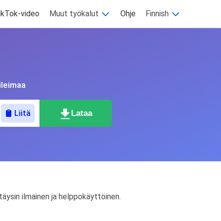
ikTok-video
Muut työkalut
Ohje
Finnish
ileimaa
Lataa
Liitä
täysin ilmainen ja helppokäyttöinen.