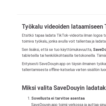
Työkalu videoiden lataamiseen T
Etsitkö tapaa ladata TikTok-videoita ilman logoa 
toimiva työkalu, jonka avulla voit tallentaa ja ladat
Sen lisäksi, että se tuo käyttömukavuutta,
SaveDo
tableteilla tai henkilökohtaisilla tietokoneilla. Täm
Erityisesti SaveDouyin.app on täysin ilmainen työkalu
tallentamisesta offline-katselua varten sisällön lu
Miksi valita SaveDouyin ladatak
Sovellusta ei tarvitse asentaa
SaveDouyin.app toimii verkossa ja auttaa sinu