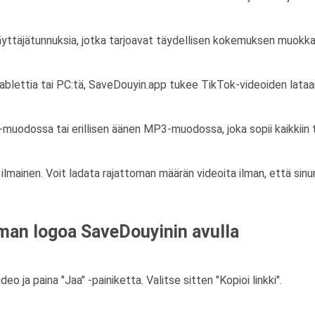
i käyttäjätunnuksia, jotka tarjoavat täydellisen kokemuksen muokk
ablettia tai PC:tä, SaveDouyin.app tukee TikTok-videoiden lataa
uodossa tai erillisen äänen MP3-muodossa, joka sopii kaikkiin ta
mainen. Voit ladata rajattoman määrän videoita ilman, että sinu
lman logoa SaveDouyinin avulla
o ja paina "Jaa" -painiketta. Valitse sitten "Kopioi linkki".