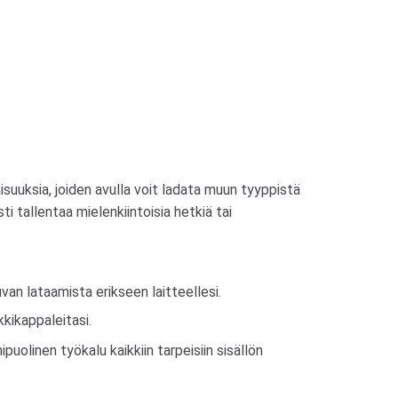
isuuksia, joiden avulla voit ladata muun tyyppistä
i tallentaa mielenkiintoisia hetkiä tai
an lataamista erikseen laitteellesi.
kkikappaleitasi.
uolinen työkalu kaikkiin tarpeisiin sisällön