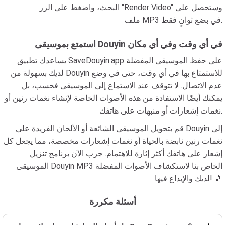
البحث، واضغط على الزر "Render Video" وستحصل على
ملف MP3 في بضع ثوانٍ فقط.
استمتع بموسيقى Douyin في أي وقت وفي أي مكان
يساعدك تطبيق SaveDouyin.app على حفظ الموسيقى المفضلة
لديك بسهولة من Douyin للاستمتاع بها في أي وقت، حتى في وضع
عدم الاتصال. لا تتوقف عند الاستماع إلى الموسيقى فحسب، بل
يمكنك أيضًا الاستفادة من هذه الأصوات الخاصة لإنشاء نغمات رنين أو
نغمات إشعارات أو منبهات على هاتفك.
قم بتحويل الموسيقى الشائعة أو الألحان الفريدة على Douyin إلى
نغمات رنين نابضة بالحياة أو نغمات إشعارات مخصصة، مما يجعل كل
إشعار على هاتفك أكثر إثارة للاهتمام. جرب الآن برنامج تنزيل
الموسيقى Douyin MP3 الخاص بنا لاستكشاف الأصوات المفضلة
لديك والإبداع فيها! 🎵
أسئلة مكررة